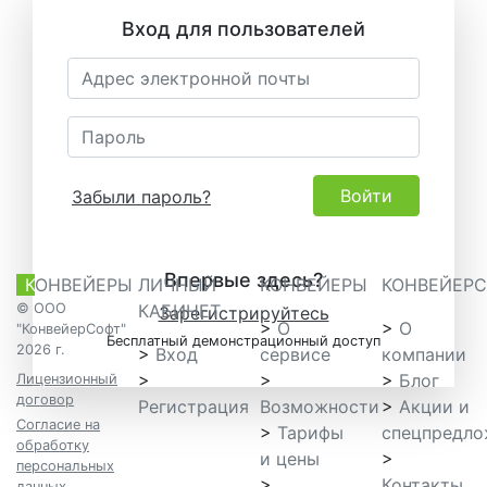
Вход для пользователей
Войти
Забыли пароль?
Впервые здесь?
К
ОНВЕЙЕРЫ
ЛИЧНЫЙ
КОНВЕЙЕРЫ
КОНВЕЙЕР
© ООО
КАБИНЕТ
Зарегистрируйтесь
>
О
>
О
"КонвейерСофт"
Бесплатный демонстрационный доступ
2026 г.
>
Вход
сервисе
компании
>
>
>
Блог
Лицензионный
договор
Регистрация
Возможности
>
Акции и
Согласие на
>
Тарифы
спецпредло
обработку
и цены
>
персональных
>
Контакты
данных